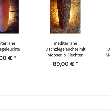
iterrane
mediterrane
egeleuchte
Dachziegeleuchte mit
D
Moosen & Flechten
Mo
,00 €
*
89,00 €
*